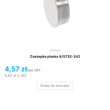
Zaślepki
Zasśepka plaska A/5732-242
4,57
zł
bez VAT
5,62
zł
z VAT
Dodaj do koszyka