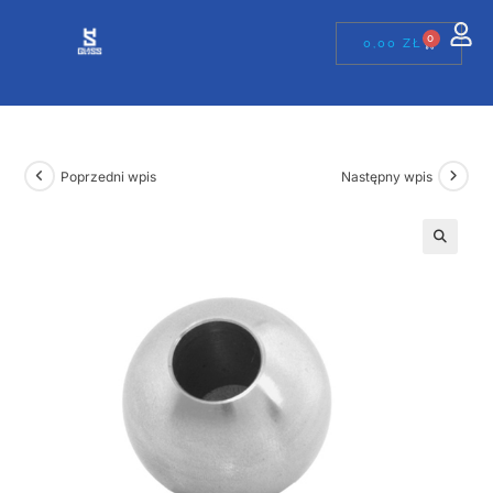
0
0,00
ZŁ
Poprzedni wpis
Następny wpis
🔍