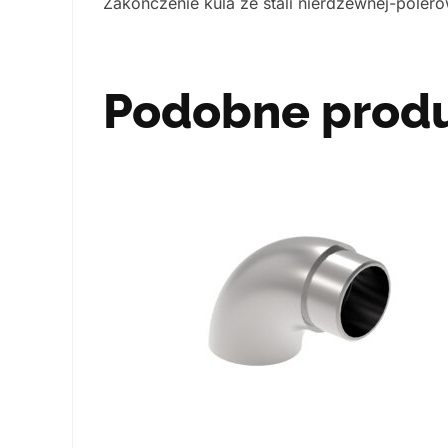
Zakończenie kula ze stali nierdzewnej-poler
Podobne prod