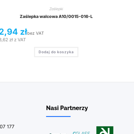
Zaślepki
Zaślepka walcowa A10/0015-016-L
2,94
zł
bez VAT
3,62
zł
z VAT
Dodaj do koszyka
Nasi Partnerzy
07 177