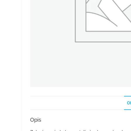
O
Opis