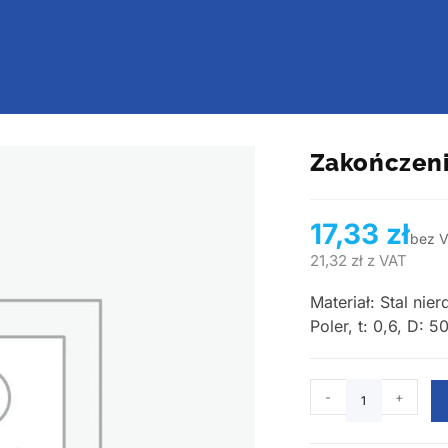
Zakończeni
17,33
zł
bez 
21,32
zł
z VAT
Materiał: Stal ni
Poler, t: 0,6, D: 5
-
+