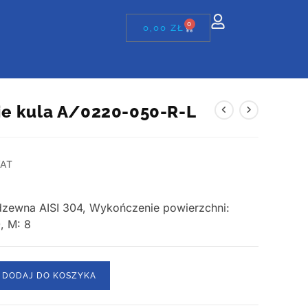
0
0,00
ZŁ
e kula A/0220-050-R-L
VAT
erdzewna AISI 304, Wykończenie powierzchni:
0, M: 8
DODAJ DO KOSZYKA