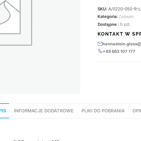
SKU:
A/0220-050-R-L
Kategoria:
Zaślepki
Dostępne :
0 szt.
KONTAKT W SP
hannastein.glass
+48 663 107 177
PIS
INFORMACJE DODATKOWE
PLIKI DO POBRANIA
OPI