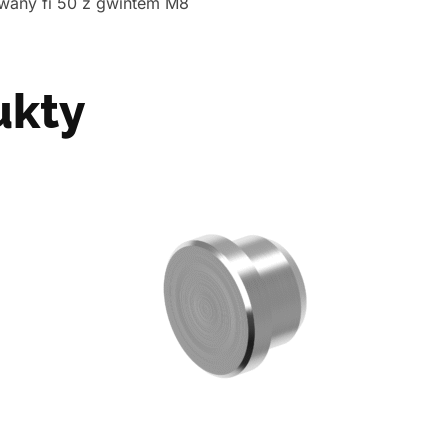
owany fi 50 z gwintem M8
ukty