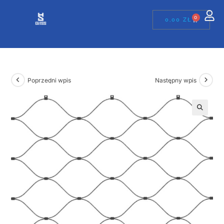
0
0,00
ZŁ
Poprzedni wpis
Następny wpis
🔍