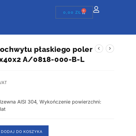
0
0,00
ZŁ
ochwytu płaskiego poler
0x40x2 A/0818-000-B-L
VAT
erdzewna AISI 304, Wykończenie powierzchni:
lat
DODAJ DO KOSZYKA