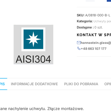
SKU:
A/0818-000-B-L
Kategoria:
Uchwyty po
Dostępne :
0 szt.
KONTAKT W SP
hannastein.glass
+48 663 107 177
PIS
INFORMACJE DODATKOWE
PLIKI DO POBRANIA
OPI
owane nachylenie uchwytu. Złącze montażowe.