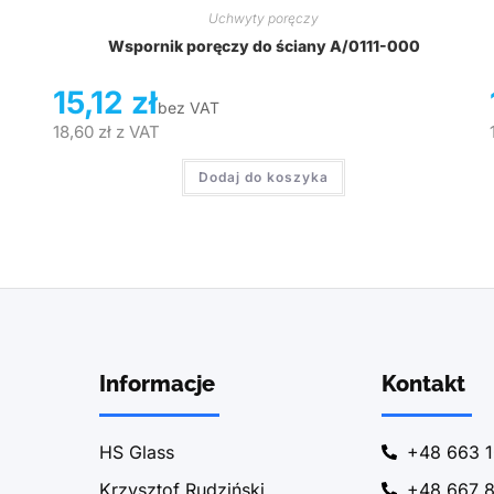
Uchwyty poręczy
Wspornik poręczy do ściany A/0111-000
15,12
zł
bez VAT
18,60
zł
z VAT
Dodaj do koszyka
Informacje
Kontakt
HS Glass
+48 663 1
Krzysztof Rudziński
+48 667 8