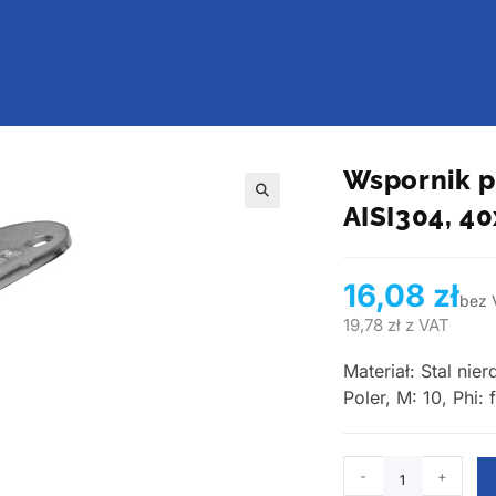
Wspornik p
AISI304, 4
🔍
16,08
zł
bez 
19,78
zł
z VAT
Materiał: Stal ni
Poler, M: 10, Phi: f
-
+