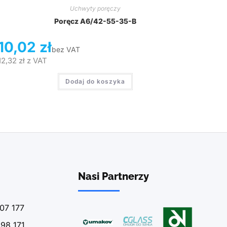
Uchwyty poręczy
Poręcz A6/42-55-35-B
10,02
zł
bez VAT
12,32
zł
z VAT
Dodaj do koszyka
Nasi Partnerzy
07 177
98 171