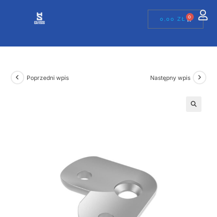
0
0,00
ZŁ
Poprzedni wpis
Następny wpis
🔍