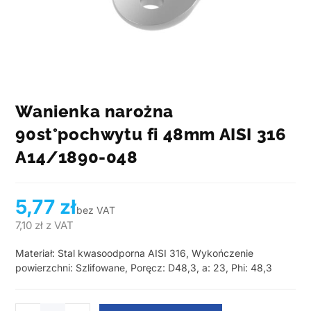
Wanienka narożna
90st°pochwytu fi 48mm AISI 316
A14/1890-048
5,77
zł
bez VAT
7,10
zł
z VAT
Materiał: Stal kwasoodporna AISI 316, Wykończenie
powierzchni: Szlifowane, Poręcz: D48,3, a: 23, Phi: 48,3