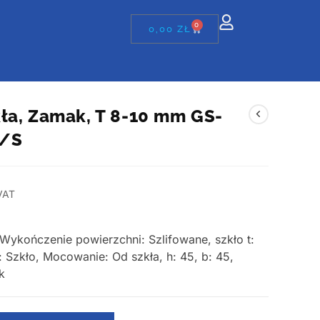
0
0,00
ZŁ
ła, Zamak, T 8-10 mm GS-
7/S
VAT
Wykończenie powierzchni: Szlifowane, szkło t:
: Szkło, Mocowanie: Od szkła, h: 45, b: 45,
k