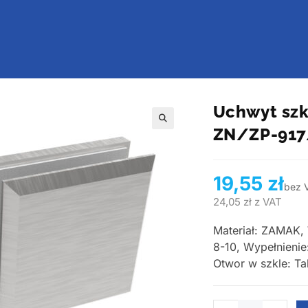
Uchwyt szk
ZN/ZP-91
🔍
19,55
zł
bez 
24,05
zł
z VAT
Materiał: ZAMAK, 
8-10, Wypełnienie
Otwor w szkle: Ta