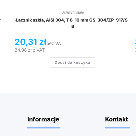
Uchwyty stałe
P-
Łącznik szkła, AISI 304, T 8-10 mm GS-304/ZP-917/S-
B
20,31
zł
bez VAT
24,98
zł
z VAT
Dodaj do koszyka
Informacje
Kontakt