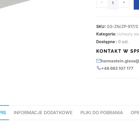
-
+
SKU:
GS-ZN/ZP-917/S
Kategoria:
Uchwyty sta
Dostępne :
0 szt.
KONTAKT W SP
hannastein.glass
+48 663 107 177
PIS
INFORMACJE DODATKOWE
PLIKI DO POBRANIA
OPI