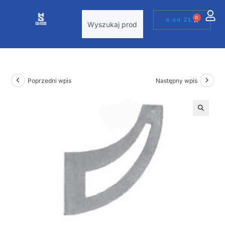
0
0,00
ZŁ
Poprzedni wpis
Następny wpis
🔍