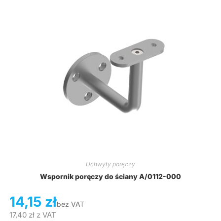
Uchwyty poręczy
Wspornik poręczy do ściany A/0112-000
14,15
zł
bez VAT
17,40
zł
z VAT