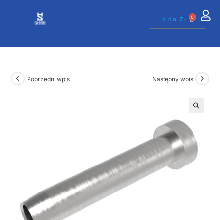
0
0,00
ZŁ
Poprzedni wpis
Następny wpis
🔍