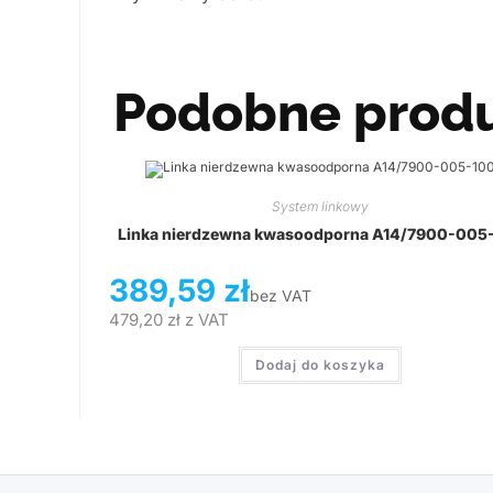
Podobne prod
System linkowy
Linka nierdzewna kwasoodporna A14/7900-005
389,59
zł
bez VAT
479,20
zł
z VAT
Dodaj do koszyka