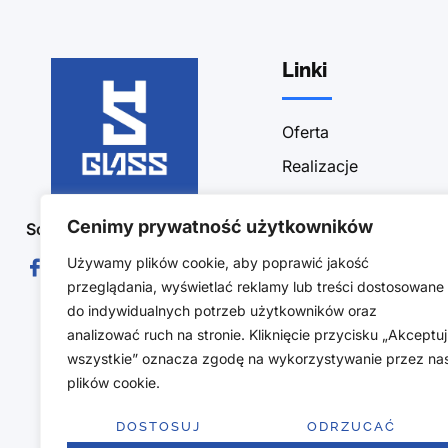
Linki
Oferta
Realizacje
Sklep
Cenimy prywatność użytkowników
Social Media :
Blog
Używamy plików cookie, aby poprawić jakość
Kontakt
przeglądania, wyświetlać reklamy lub treści dostosowane
Polityka prywatności
do indywidualnych potrzeb użytkowników oraz
analizować ruch na stronie. Kliknięcie przycisku „Akceptuj
Obszar działalności
wszystkie” oznacza zgodę na wykorzystywanie przez na
Regulamin sklepu
plików cookie.
Polityka zwrotów
DOSTOSUJ
ODRZUCAĆ