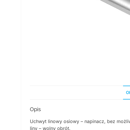
O
Opis
Uchwyt linowy osiowy – napinacz, bez możliw
liny – wolny obrót.