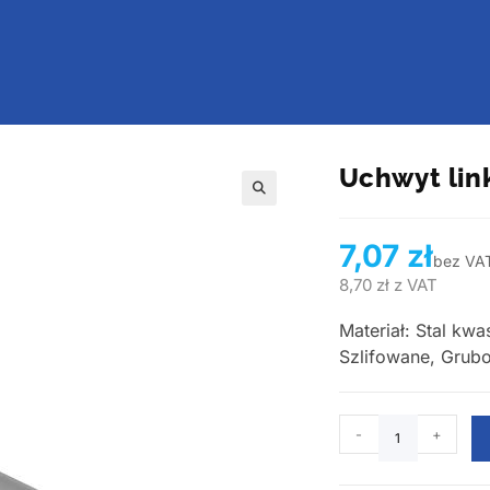
Uchwyt lin
🔍
7,07
zł
bez VA
8,70
zł
z VAT
Materiał: Stal kw
Szlifowane, Grubo
-
+