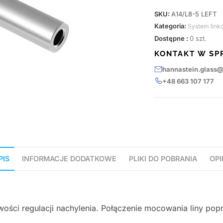
SKU:
A14/L8-5 LEFT
Kategoria:
System link
Dostępne :
0 szt.
KONTAKT W SP
hannastein.glass
+48 663 107 177
PIS
INFORMACJE DODATKOWE
PLIKI DO POBRANIA
OPI
ości regulacji nachylenia. Połączenie mocowania liny pop