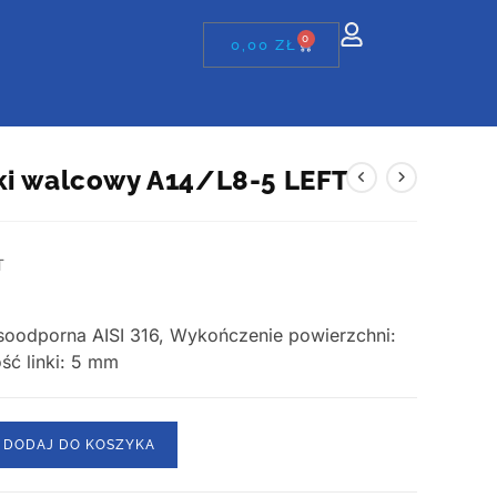
0
0,00
ZŁ
ki walcowy A14/L8-5 LEFT
T
asoodporna AISI 316, Wykończenie powierzchni:
ść linki: 5 mm
DODAJ DO KOSZYKA