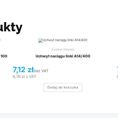
ukty
System linkowy
-100
Uchwyt naciągu linki A14/400
7,12
zł
bez VAT
8,76
zł
z VAT
Dodaj do koszyka