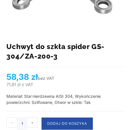
Uchwyt do szkła spider GS-
304/ZA-200-3
58,38
zł
bez VAT
71,81
zł
z VAT
Materiał: Stal nierdzewna AISI 304, Wykończenie
powierzchni: Szlifowane, Otwor w szkle: Tak
-
+
DODAJ DO KOSZYKA