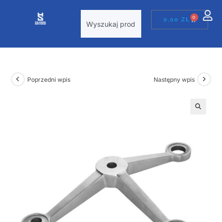
0
0,00
ZŁ
Poprzedni wpis
Następny wpis