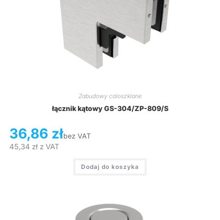
Zabudowy caloszklane
łącznik kątowy GS-304/ZP-809/S
36,86
zł
bez VAT
45,34
zł
z VAT
Dodaj do koszyka