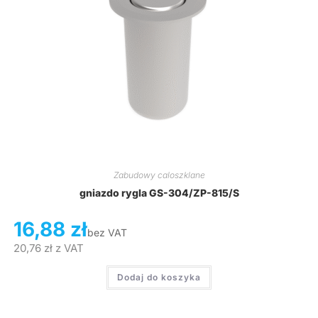
Zabudowy caloszklane
gniazdo rygla GS-304/ZP-815/S
16,88
zł
bez VAT
20,76
zł
z VAT
Dodaj do koszyka