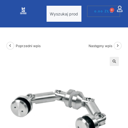
0
0,00
ZŁ
Poprzedni wpis
Następny wpis