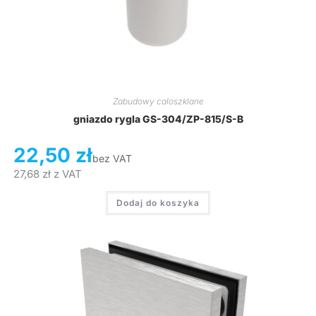
Zabudowy caloszklane
gniazdo rygla GS-304/ZP-815/S-B
22,50
zł
bez VAT
27,68
zł
z VAT
Dodaj do koszyka