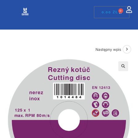
0
0,00
ZŁ
Następny wpis
🔍