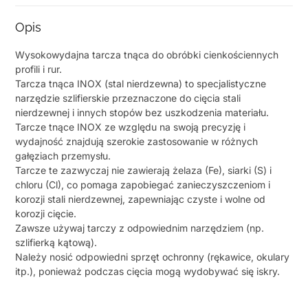
Opis
Wysokowydajna tarcza tnąca do obróbki cienkościennych
profili i rur.
Tarcza tnąca INOX (stal nierdzewna) to specjalistyczne
narzędzie szlifierskie przeznaczone do cięcia stali
nierdzewnej i innych stopów bez uszkodzenia materiału.
Tarcze tnące INOX ze względu na swoją precyzję i
wydajność znajdują szerokie zastosowanie w różnych
gałęziach przemysłu.
Tarcze te zazwyczaj nie zawierają żelaza (Fe), siarki (S) i
chloru (Cl), co pomaga zapobiegać zanieczyszczeniom i
korozji stali nierdzewnej, zapewniając czyste i wolne od
korozji cięcie.
Zawsze używaj tarczy z odpowiednim narzędziem (np.
szlifierką kątową).
Należy nosić odpowiedni sprzęt ochronny (rękawice, okulary
itp.), ponieważ podczas cięcia mogą wydobywać się iskry.