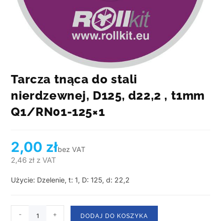
Tarcza tnąca do stali
nierdzewnej, D125, d22,2 , t1mm
Q1/RN01-125×1
2,00
zł
bez VAT
2,46
zł
z VAT
Użycie: Dzelenie, t: 1, D: 125, d: 22,2
-
+
DODAJ DO KOSZYKA