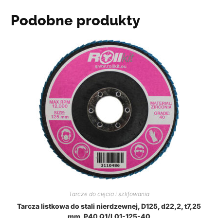
Podobne produkty
Tarcze do cięcia i szlifowania
Tarcza listkowa do stali nierdzewnej, D125, d22,2, t7,25
mm, P40 Q1/L01-125-40