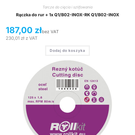
Tarcze do cięcia i szlifowania
Rączka do rur + 1x Q1/B02-INOX-RK Q1/B02-INOX
187,00
zł
bez VAT
230,01
zł
z VAT
Dodaj do koszyka