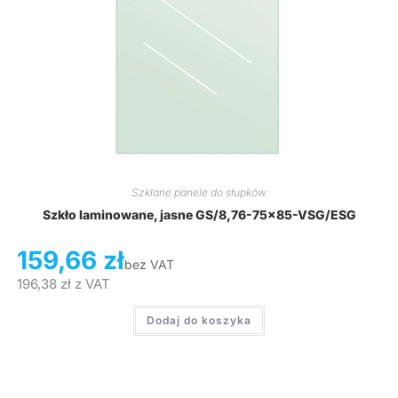
Szklane panele do słupków
Szkło laminowane, jasne GS/8,76-75×85-VSG/ESG
159,66
zł
bez VAT
196,38
zł
z VAT
Dodaj do koszyka