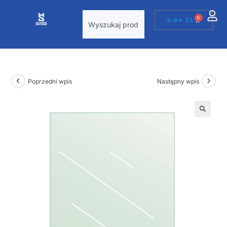
0
0,00
ZŁ
Poprzedni wpis
Następny wpis