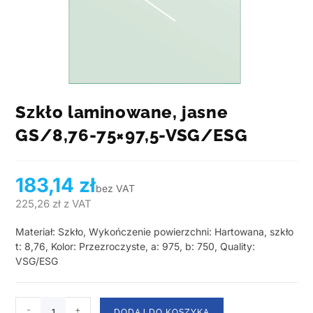
Szkło laminowane, jasne
GS/8,76-75×97,5-VSG/ESG
183,14
zł
bez VAT
225,26
zł
z VAT
Materiał: Szkło, Wykończenie powierzchni: Hartowana, szkło
t: 8,76, Kolor: Przezroczyste, a: 975, b: 750, Quality:
VSG/ESG
-
+
DODAJ DO KOSZYKA