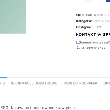
SKU:
GS/8-70x75-VS
Kategoria:
Szklane pan
Dostępne :
0 szt.
KONTAKT W SP
hannastein.glass
+48 663 107 177
PIS
INFORMACJE DODATKOWE
PLIKI DO POBRANIA
OPI
/ESG, fazowane i polerowane krawędzie.