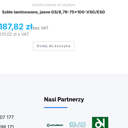
Szklane panele do słupków
Szkło laminowane, jasne GS/8,76-75×100-VSG/ESG
187,82
zł
bez VAT
231,02
zł
z VAT
Dodaj do koszyka
Nasi Partnerzy
07 177
98 171