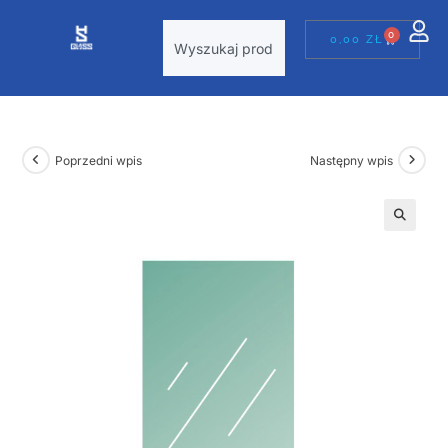
0
0,00
ZŁ
Poprzedni wpis
Następny wpis