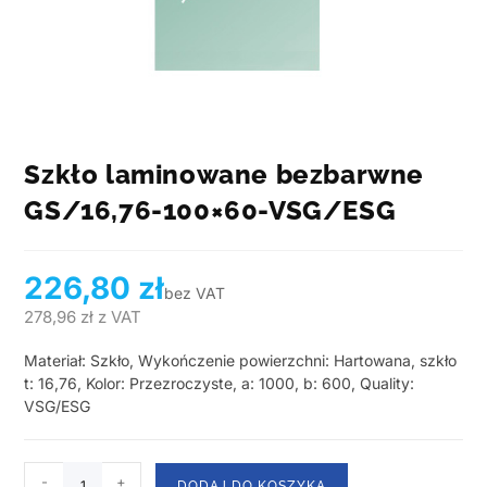
Szkło laminowane bezbarwne
GS/16,76-100×60-VSG/ESG
226,80
zł
bez VAT
278,96
zł
z VAT
Materiał: Szkło, Wykończenie powierzchni: Hartowana, szkło
t: 16,76, Kolor: Przezroczyste, a: 1000, b: 600, Quality:
VSG/ESG
-
+
DODAJ DO KOSZYKA