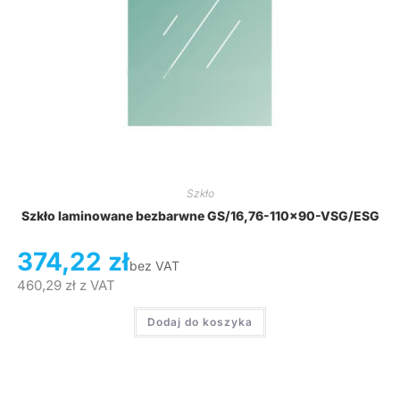
Szkło
Szkło laminowane bezbarwne GS/16,76-110×90-VSG/ESG
374,22
zł
bez VAT
460,29
zł
z VAT
Dodaj do koszyka