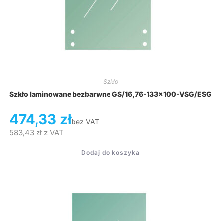
Szkło
Szkło laminowane bezbarwne GS/16,76-133×100-VSG/ESG
474,33
zł
bez VAT
583,43
zł
z VAT
Dodaj do koszyka