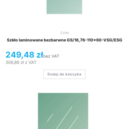
Szkło
Szkło laminowane bezbarwne GS/16,76-110×60-VSG/ESG
249,48
zł
bez VAT
306,86
zł
z VAT
Dodaj do koszyka