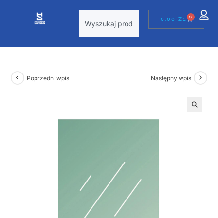
0
0,00
ZŁ
Poprzedni wpis
Następny wpis