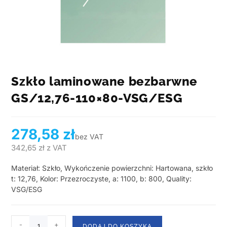
Szkło laminowane bezbarwne
GS/12,76-110×80-VSG/ESG
278,58
zł
bez VAT
342,65
zł
z VAT
Materiał: Szkło, Wykończenie powierzchni: Hartowana, szkło
t: 12,76, Kolor: Przezroczyste, a: 1100, b: 800, Quality:
VSG/ESG
-
+
DODAJ DO KOSZYKA