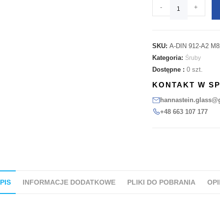
-
+
SKU:
A-DIN 912-A2 M8
Kategoria:
Śruby
Dostępne :
0 szt.
KONTAKT W S
hannastein.glass@
+48 663 107 177
PIS
INFORMACJE DODATKOWE
PLIKI DO POBRANIA
OPI