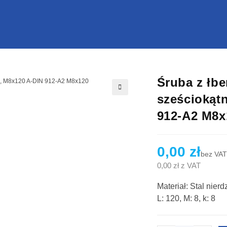
Śruba z łb
sześciokąt
🔍
912-A2 M8x
0,00
zł
bez VAT
0,00
zł
z VAT
Materiał: Stal nie
L: 120, M: 8, k: 8