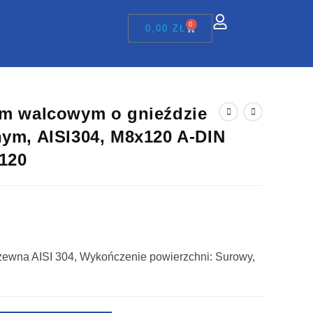
0
0,00
ZŁ
em walcowym o gnieździe
nym, AISI304, M8x120 A-DIN
120
rdzewna AISI 304, Wykończenie powierzchni: Surowy,