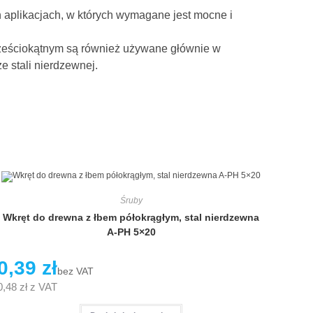
 aplikacjach, w których wymagane jest mocne i
sześciokątnym są również używane głównie w
ze stali nierdzewnej.
Śruby
Wkręt do drewna z łbem półokrągłym, stal nierdzewna
A-PH 5×20
0,39
zł
bez VAT
0,48
zł
z VAT