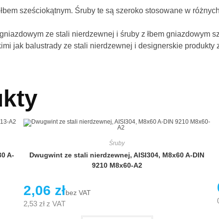
 łbem sześciokątnym. Śruby te są szeroko stosowane w różnych
gniazdowym ze stali nierdzewnej i śruby z łbem gniazdowym 
imi jak balustrady ze stali nierdzewnej i designerskie produkty 
kty
Śruby
0 A-
Dwugwint ze stali nierdzewnej, AISI304, M8x60 A-DIN
9210 M8x60-A2
2,06
zł
bez VAT
2,53
zł
z VAT