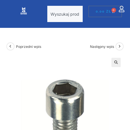
0
0,00
ZŁ
Poprzedni wpis
Następny wpis