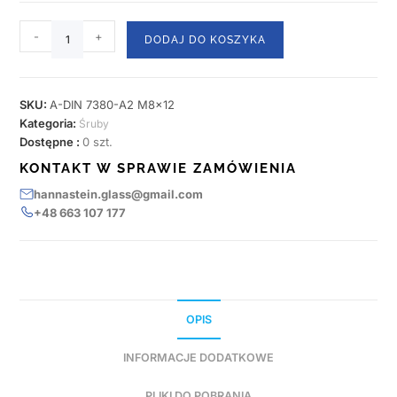
-
+
DODAJ DO KOSZYKA
SKU:
A-DIN 7380-A2 M8x12
Kategoria:
Śruby
Dostępne :
0 szt.
KONTAKT W SPRAWIE ZAMÓWIENIA
hannastein.glass@gmail.com
+48 663 107 177
OPIS
INFORMACJE DODATKOWE
PLIKI DO POBRANIA