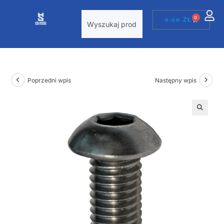
0
0,00
ZŁ
Poprzedni wpis
Następny wpis