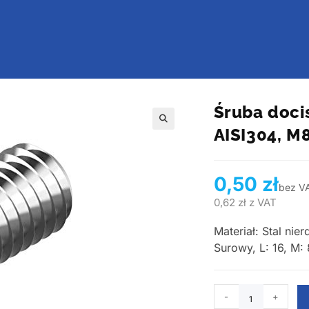
Śruba doci
AISI304, M
🔍
0,50
zł
bez V
0,62
zł
z VAT
Materiał: Stal ni
Surowy, L: 16, M: 
-
+