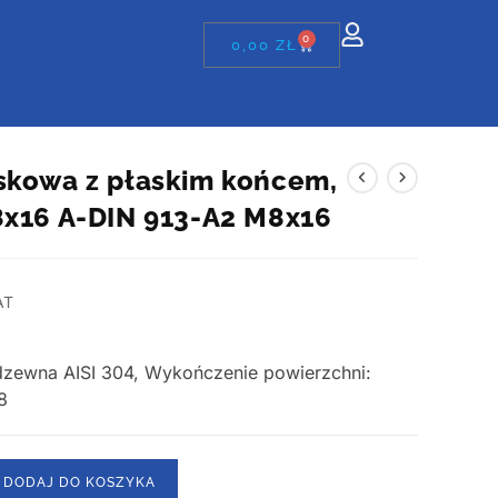
0
0,00
ZŁ
skowa z płaskim końcem,
8x16 A-DIN 913-A2 M8x16
AT
erdzewna AISI 304, Wykończenie powierzchni:
8
DODAJ DO KOSZYKA