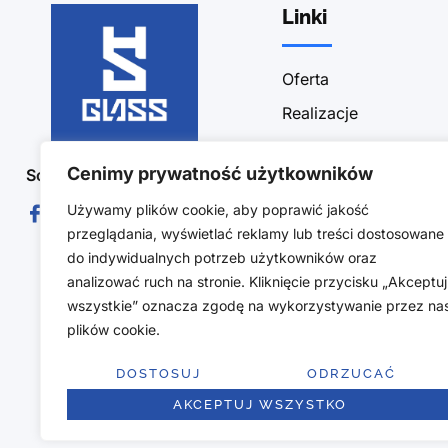
Linki
Oferta
Realizacje
Sklep
Cenimy prywatność użytkowników
Social Media :
Blog
Używamy plików cookie, aby poprawić jakość
Kontakt
przeglądania, wyświetlać reklamy lub treści dostosowane
Polityka prywatności
do indywidualnych potrzeb użytkowników oraz
Obszar działalności
analizować ruch na stronie. Kliknięcie przycisku „Akceptuj
wszystkie” oznacza zgodę na wykorzystywanie przez na
Regulamin sklepu
plików cookie.
Polityka zwrotów
DOSTOSUJ
ODRZUCAĆ
AKCEPTUJ WSZYSTKO