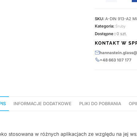
SKU:
A-DIN 913-A2 M
Kategoria:
Śruby
Dostępne :
0 szt.
KONTAKT W SP
hannastein.glass
+48 663 107 177
PIS
INFORMACJE DODATKOWE
PLIKI DO POBRANIA
OPI
ko stosowana w różnych aplikacjach ze względu na jej ws