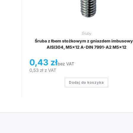
Śruby
Śruba z łbem stożkowym z gniazdem imbusow
AISI304, M5x12 A-DIN 7991-A2 M5x12
0,43
zł
bez VAT
0,53
zł
z VAT
Dodaj do koszyka