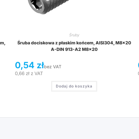
Śruby
ym,
Śruba dociskowa z płaskim końcem, AISI304, M8x20
A-DIN 913-A2 M8x20
0,54
zł
bez VAT
0,66
zł
z VAT
Dodaj do koszyka