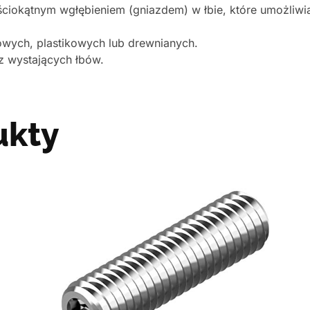
ześciokątnym wgłębieniem (gniazdem) w łbie, które umożliw
wych, plastikowych lub drewnianych.
 wystających łbów.
ukty