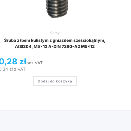
Śruby
Śruba z łbem kulistym z gniazdem sześciokątnym,
AISI304, M5x12 A-DIN 7380-A2 M5x12
0,28
zł
bez VAT
0,34
zł
z VAT
Dodaj do koszyka