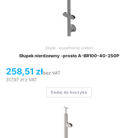
Słupki - wypełnienie szkłem
Słupek nierdzewny -prosto A-BR100-4G-250P
258,51
zł
bez VAT
317,97
zł
z VAT
Dodaj do koszyka