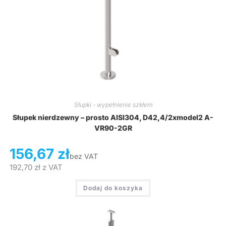
Słupki - wypełnienie szkłem
Słupek nierdzewny – prosto AISI304, D42,4/2xmodel2 A-
VR90-2GR
156,67
zł
bez VAT
192,70
zł
z VAT
Dodaj do koszyka