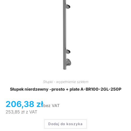
Słupki - wypełnienie szkłem
Słupek nierdzewny -prosto + plate A-BR100-2GL-250P
206,38
zł
bez VAT
253,85
zł
z VAT
Dodaj do koszyka