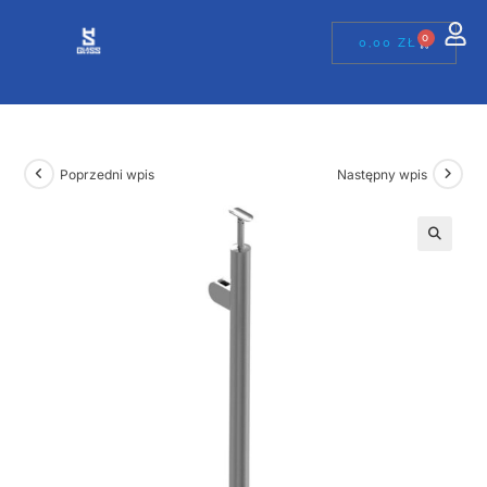
0
0,00
ZŁ
Poprzedni wpis
Następny wpis
🔍