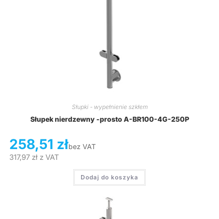
Słupki - wypełnienie szkłem
Słupek nierdzewny -prosto A-BR100-4G-250P
258,51
zł
bez VAT
317,97
zł
z VAT
Dodaj do koszyka