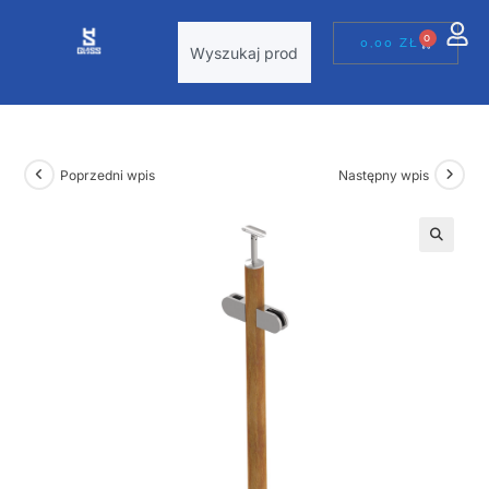
0
0,00
ZŁ
Poprzedni wpis
Następny wpis