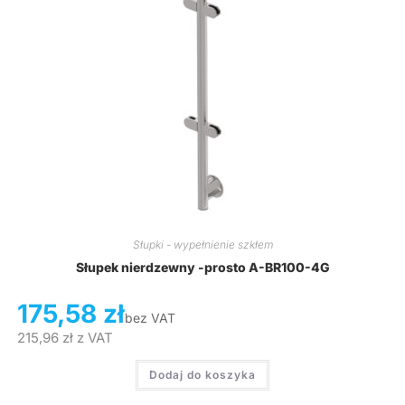
Słupki - wypełnienie szkłem
Słupek nierdzewny -prosto A-BR100-4G
175,58
zł
bez VAT
215,96
zł
z VAT
Dodaj do koszyka