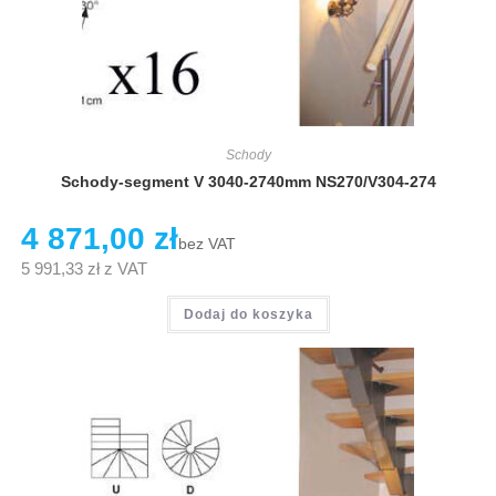
Schody
Schody-segment V 3040-2740mm NS270/V304-274
4 871,00
zł
bez VAT
5 991,33
zł
z VAT
Dodaj do koszyka