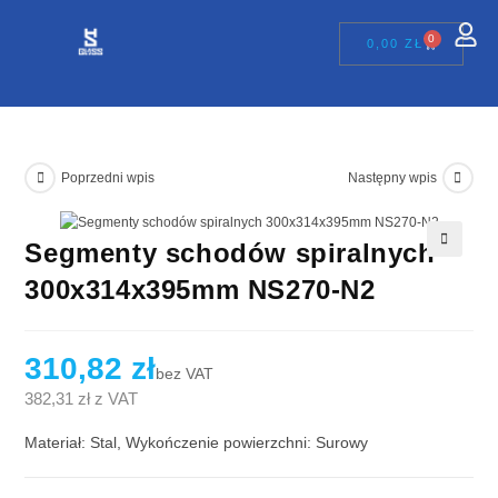
0
0,00
ZŁ
Poprzedni wpis
Następny wpis
Segmenty schodów spiralnych
🔍
300x314x395mm NS270-N2
310,82
zł
bez VAT
382,31
zł
z VAT
Materiał: Stal, Wykończenie powierzchni: Surowy