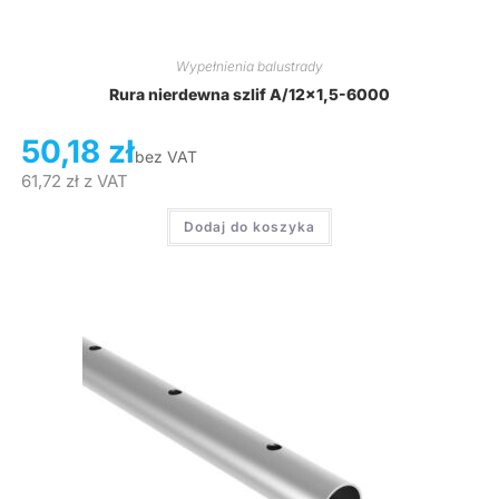
Wypełnienia balustrady
Rura nierdewna szlif A/12×1,5-6000
50,18
zł
bez VAT
61,72
zł
z VAT
Dodaj do koszyka