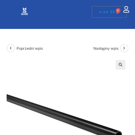
0
0,00
ZŁ
Poprzedni wpis
Następny wpis
🔍