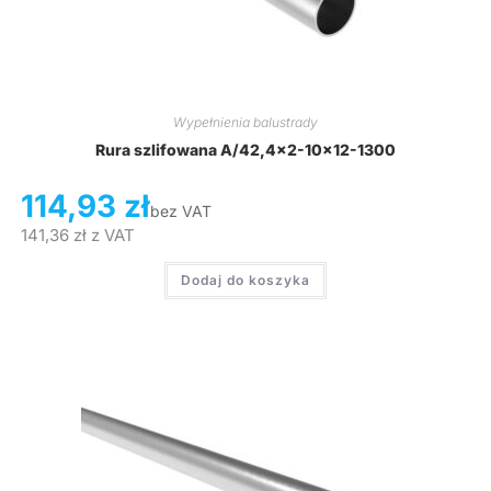
Wypełnienia balustrady
Rura szlifowana A/42,4×2-10×12-1300
114,93
zł
bez VAT
141,36
zł
z VAT
Dodaj do koszyka