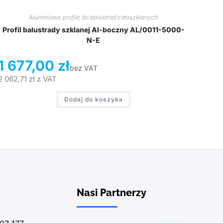
Aluminiowe profile do balustrad całoszklanych
Profil balustrady szklanej Al-boczny AL/0011-5000-
N-E
1 677,00
zł
bez VAT
2 062,71
zł
z VAT
Dodaj do koszyka
Nasi Partnerzy