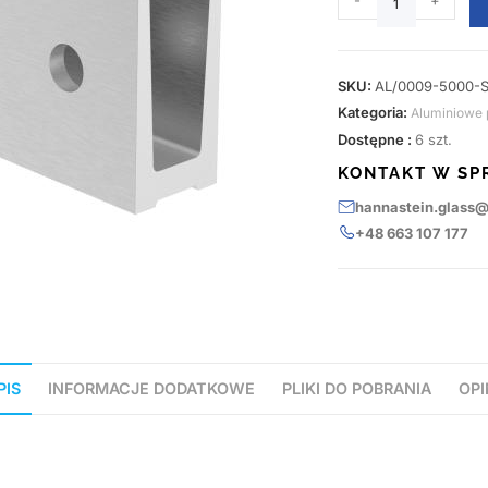
-
+
SKU:
AL/0009-5000-S
Kategoria:
Aluminiowe p
Dostępne :
6 szt.
KONTAKT W SP
hannastein.glass
+48 663 107 177
PIS
INFORMACJE DODATKOWE
PLIKI DO POBRANIA
OPI