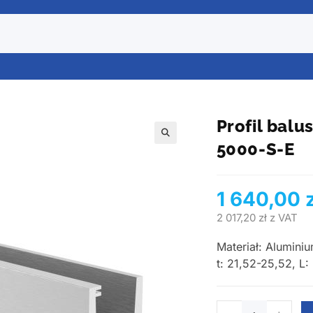
Profil balu
5000-S-E
🔍
1 640,00
2 017,20
zł
z VAT
Materiał: Alumini
t: 21,52-25,52, L