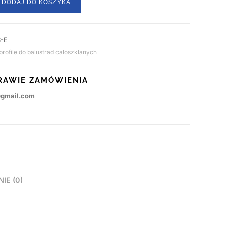
DODAJ DO KOSZYKA
-E
rofile do balustrad całoszklanych
RAWIE ZAMÓWIENIA
@gmail.com
NIE (0)