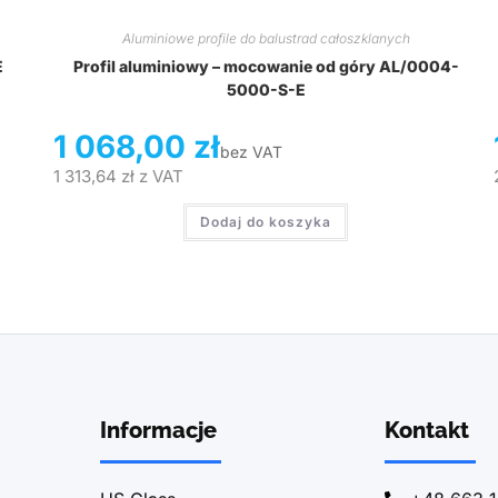
Aluminiowe profile do balustrad całoszklanych
E
Profil aluminiowy – mocowanie od góry AL/0004-
5000-S-E
1 068,00
zł
bez VAT
1 313,64
zł
z VAT
Dodaj do koszyka
Informacje
Kontakt