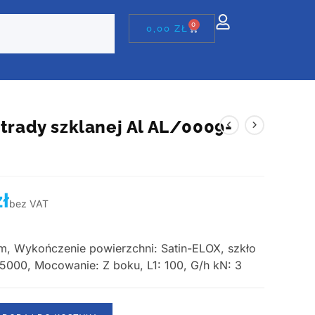
0
0,00
ZŁ
strady szklanej Al AL/0009-
zł
bez VAT
um, Wykończenie powierzchni: Satin-ELOX, szkło
: 5000, Mocowanie: Z boku, L1: 100, G/h kN: 3