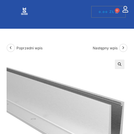
0
0,00
ZŁ
Poprzedni wpis
Następny wpis
🔍