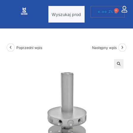
0
0,00
ZŁ
Poprzedni wpis
Następny wpis