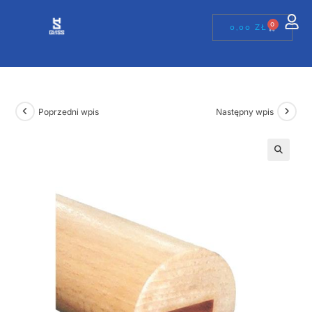
0
0,00
ZŁ
Poprzedni wpis
Następny wpis
🔍