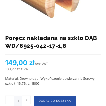
Poręcz nakładana na szkło DĄB
WD/6925-042-17-1,8
149,00
zł
bez VAT
183,27
zł
z VAT
Materiał: Drewno dąb, Wykończenie powierzchni: Surowy,
szkło t: 16,76, L: 1800
-
+
DODAJ DO KOSZYKA