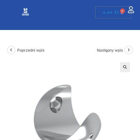
0
0,00
ZŁ
Poprzedni wpis
Następny wpis
🔍