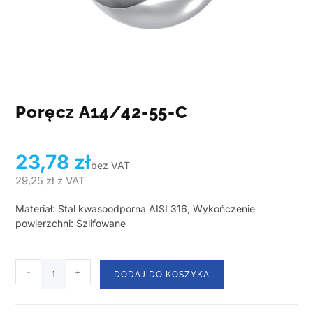
Poręcz A14/42-55-C
23,78
zł
bez VAT
29,25
zł
z VAT
Materiał: Stal kwasoodporna AISI 316, Wykończenie
powierzchni: Szlifowane
-
+
DODAJ DO KOSZYKA