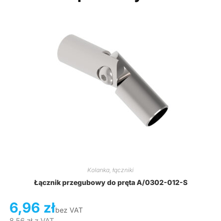
Kolanka, łączniki
Łącznik przegubowy do pręta A/0302-012-S
6,96
zł
bez VAT
8,56
zł
z VAT