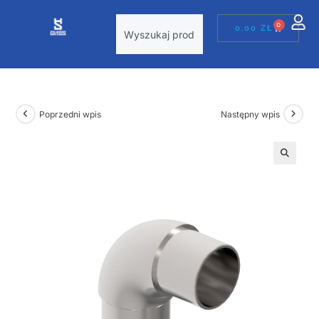
0
0,00
ZŁ
Poprzedni wpis
Następny wpis