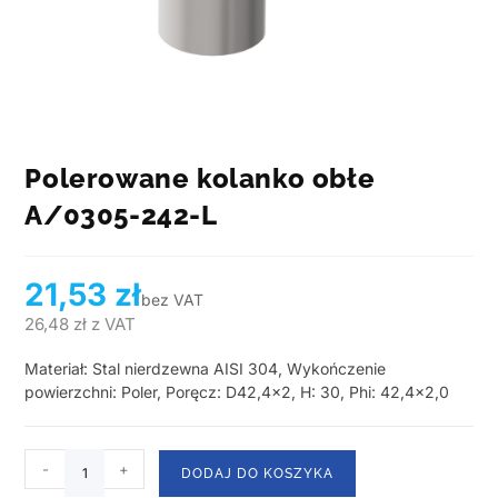
Polerowane kolanko obłe
A/0305-242-L
21,53
zł
bez VAT
26,48
zł
z VAT
Materiał: Stal nierdzewna AISI 304, Wykończenie
powierzchni: Poler, Poręcz: D42,4×2, H: 30, Phi: 42,4×2,0
-
+
DODAJ DO KOSZYKA