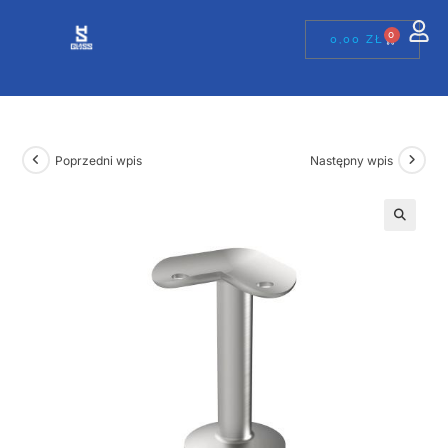
0
0,00
ZŁ
Poprzedni wpis
Następny wpis
🔍