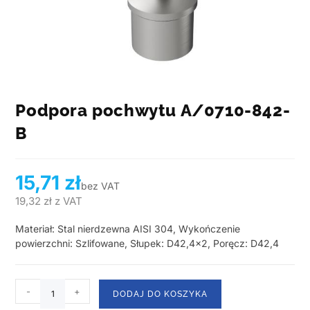
Podpora pochwytu A/0710-842-
B
15,71
zł
bez VAT
19,32
zł
z VAT
Materiał: Stal nierdzewna AISI 304, Wykończenie
powierzchni: Szlifowane, Słupek: D42,4×2, Poręcz: D42,4
-
+
DODAJ DO KOSZYKA