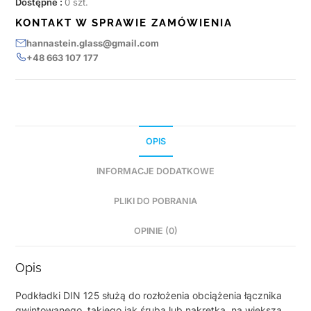
Dostępne :
0 szt.
KONTAKT W SPRAWIE ZAMÓWIENIA
hannastein.glass@gmail.com
+48 663 107 177
OPIS
INFORMACJE DODATKOWE
PLIKI DO POBRANIA
OPINIE (0)
Opis
Podkładki DIN 125 służą do rozłożenia obciążenia łącznika
gwintowanego, takiego jak śruba lub nakrętka, na większą