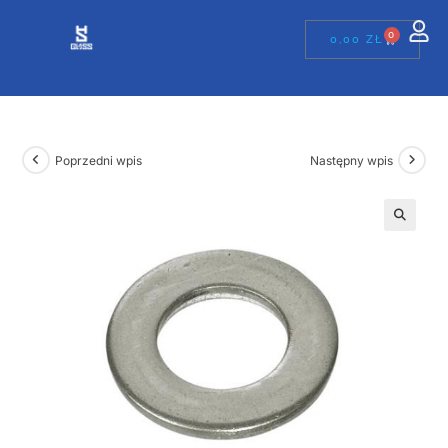
0
0,00
ZŁ
Poprzedni wpis
Następny wpis
🔍