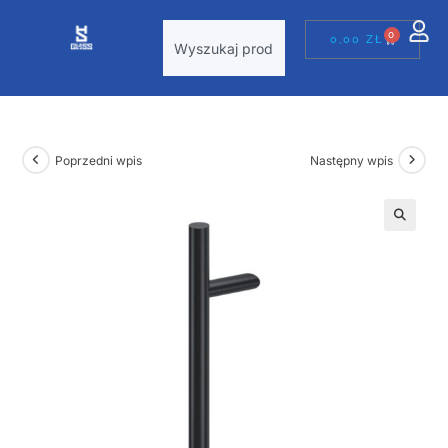
0
0,00
ZŁ
Poprzedni wpis
Następny wpis
🔍