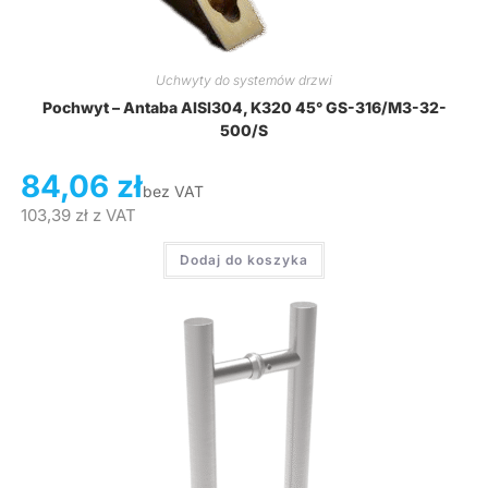
Uchwyty do systemów drzwi
Pochwyt – Antaba AISI304, K320 45° GS-316/M3-32-
500/S
84,06
zł
bez VAT
103,39
zł
z VAT
Dodaj do koszyka