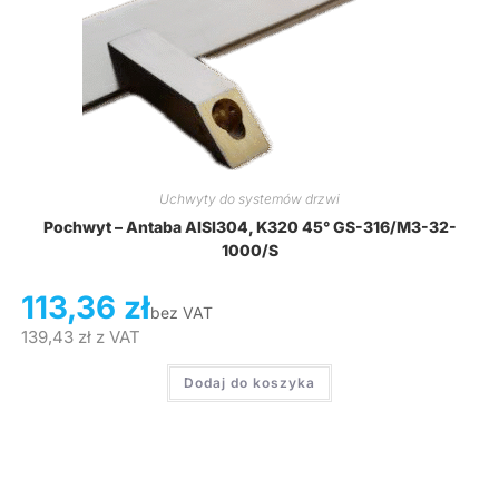
Uchwyty do systemów drzwi
Pochwyt – Antaba AISI304, K320 45° GS-316/M3-32-
1000/S
113,36
zł
bez VAT
139,43
zł
z VAT
Dodaj do koszyka