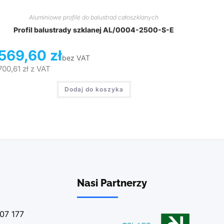
Aluminiowe profile do balustrad całoszklanych
Profil balustrady szklanej AL/0004-2500-S-E
569,60
zł
bez VAT
700,61
zł
z VAT
Dodaj do koszyka
Nasi Partnerzy
07 177