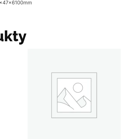
129x47x6100mm
ukty