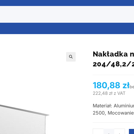
Nakładka na
204/48,2/
🔍
180,88
zł
b
222,48
zł
z VAT
Materiał: Alumini
2500, Mocowanie