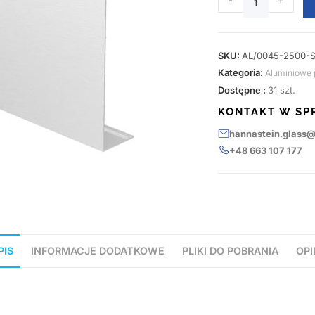
-
+
SKU:
AL/0045-2500-S
Kategoria:
Aluminiowe p
Dostępne :
31 szt.
KONTAKT W SP
hannastein.glass
+48 663 107 177
PIS
INFORMACJE DODATKOWE
PLIKI DO POBRANIA
OPI