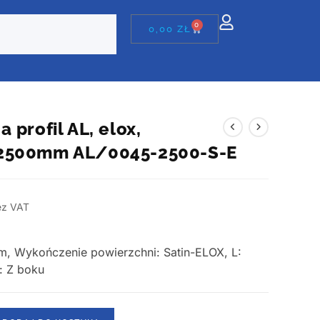
0
0,00
ZŁ
 profil AL, elox,
2500mm AL/0045-2500-S-E
ez VAT
um, Wykończenie powierzchni: Satin-ELOX, L:
: Z boku