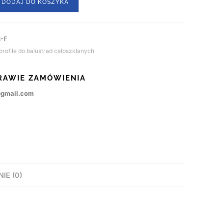
DODAJ DO KOSZYKA
-E
rofile do balustrad całoszklanych
RAWIE ZAMÓWIENIA
@gmail.com
NIE (0)