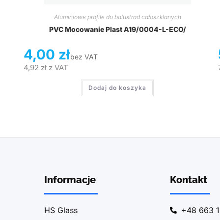
Aluminiowe profile do balustrad całoszklanych
PVC Mocowanie Plast A19/0004-L-ECO/
4,00
zł
bez VAT
4,92
zł
z VAT
Dodaj do koszyka
Informacje
Kontakt
HS Glass
+48 663 1