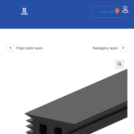
0
0,00
ZŁ
Poprzedni wpis
Następny wpis
🔍