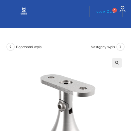
0
0,00
ZŁ
Poprzedni wpis
Następny wpis
🔍