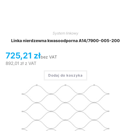
System linkowy
Linka nierdzewna kwasoodporna A14/7900-005-200
725,21
zł
bez VAT
892,01
zł
z VAT
Dodaj do koszyka