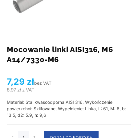
Mocowanie linki AISI316, M6
A14/7330-M6
7,29
zł
bez VAT
8,97
zł
z VAT
Materiał: Stal kwasoodporna AISI 316, Wykończenie
powierzchni: Szlifowane, Wypełnienie: Linka, L: 61, M: 6, b:
13.5, d2: 5.9, h: 9,6
-
+
DODAJ DO KOSZYKA