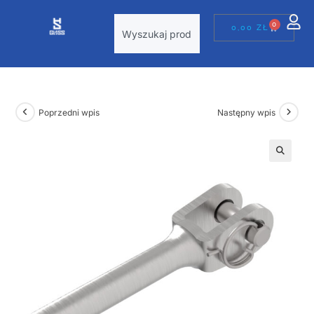
0
0,00
ZŁ
Poprzedni wpis
Następny wpis
🔍