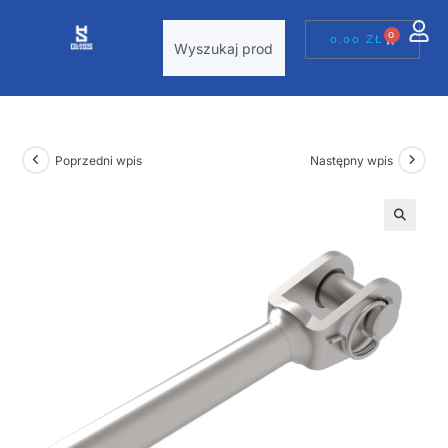
0
0,00
ZŁ
Poprzedni wpis
Następny wpis