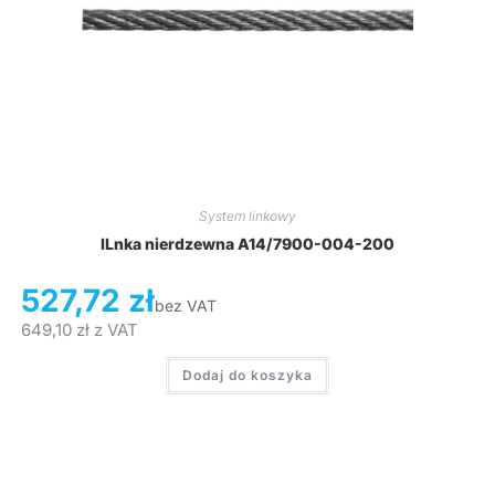
System linkowy
lLnka nierdzewna A14/7900-004-200
527,72
zł
bez VAT
649,10
zł
z VAT
Dodaj do koszyka