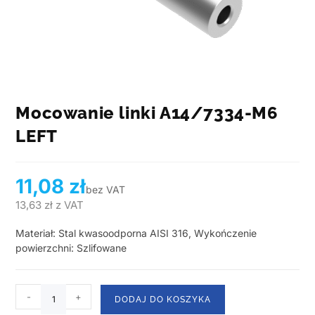
Mocowanie linki A14/7334-M6
LEFT
11,08
zł
bez VAT
13,63
zł
z VAT
Materiał: Stal kwasoodporna AISI 316, Wykończenie
powierzchni: Szlifowane
-
+
DODAJ DO KOSZYKA