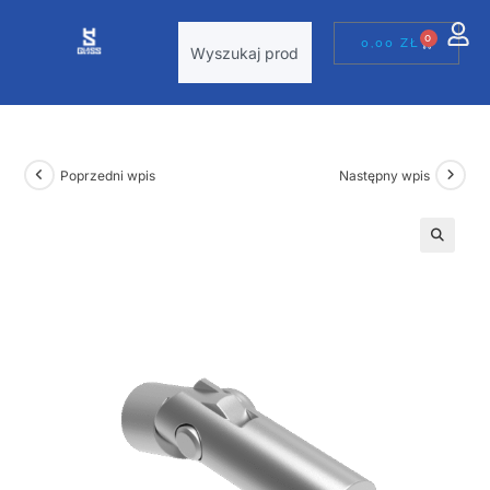
0
0,00
ZŁ
Poprzedni wpis
Następny wpis
🔍