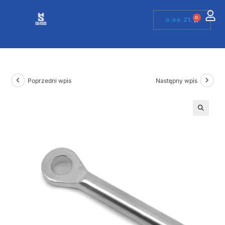
0
0,00
ZŁ
Poprzedni wpis
Następny wpis
🔍