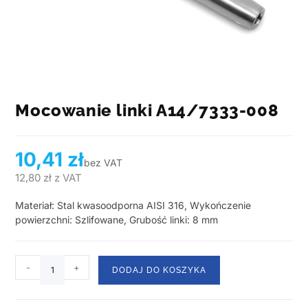
Mocowanie linki A14/7333-008
10,41
zł
bez VAT
12,80
zł
z VAT
Materiał: Stal kwasoodporna AISI 316, Wykończenie
powierzchni: Szlifowane, Grubość linki: 8 mm
-
+
DODAJ DO KOSZYKA