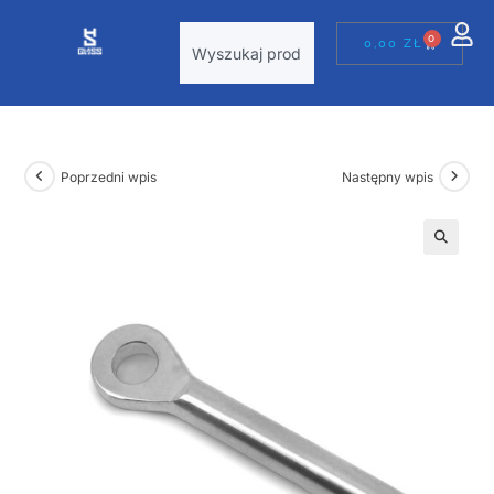
0
0,00
ZŁ
Poprzedni wpis
Następny wpis
🔍