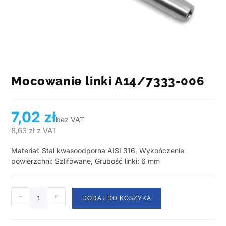
Mocowanie linki A14/7333-006
7,02
zł
bez VAT
8,63
zł
z VAT
Materiał: Stal kwasoodporna AISI 316, Wykończenie
powierzchni: Szlifowane, Grubość linki: 6 mm
-
+
DODAJ DO KOSZYKA