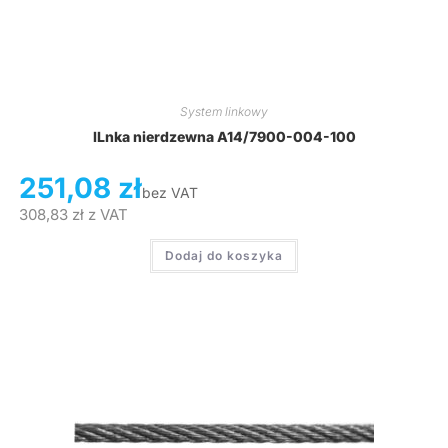
System linkowy
lLnka nierdzewna A14/7900-004-100
251,08
zł
bez VAT
308,83
zł
z VAT
Dodaj do koszyka