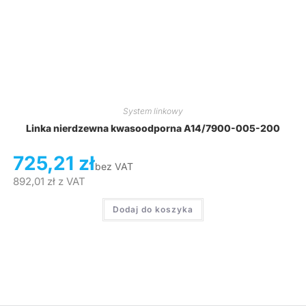
System linkowy
Linka nierdzewna kwasoodporna A14/7900-005-200
725,21
zł
bez VAT
892,01
zł
z VAT
Dodaj do koszyka