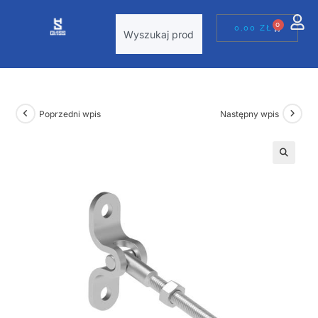
0
0,00
ZŁ
Poprzedni wpis
Następny wpis
🔍