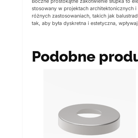
Boczne prostokątne zakotwienie słupka to el
stosowany w projektach architektonicznych i
różnych zastosowaniach, takich jak balustra
tak, aby była dyskretna i estetyczna, wpływa
Podobne prod