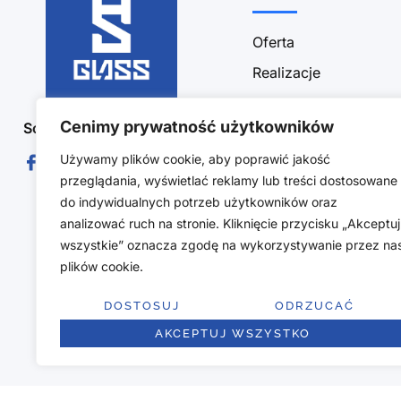
Oferta
Realizacje
Sklep
Cenimy prywatność użytkowników
Social Media :
Blog
Używamy plików cookie, aby poprawić jakość
Kontakt
przeglądania, wyświetlać reklamy lub treści dostosowane
Polityka prywatności
do indywidualnych potrzeb użytkowników oraz
Obszar działalności
analizować ruch na stronie. Kliknięcie przycisku „Akceptuj
wszystkie” oznacza zgodę na wykorzystywanie przez na
Regulamin sklepu
plików cookie.
Polityka zwrotów
DOSTOSUJ
ODRZUCAĆ
AKCEPTUJ WSZYSTKO