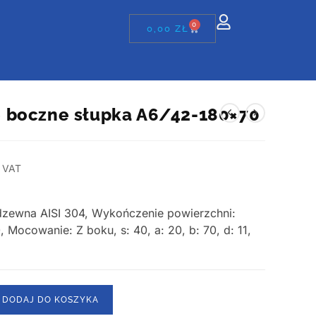
0
0,00
ZŁ
 boczne słupka A6/42-180×70
 VAT
erdzewna AISI 304, Wykończenie powierzchni:
, Mocowanie: Z boku, s: 40, a: 20, b: 70, d: 11,
DODAJ DO KOSZYKA