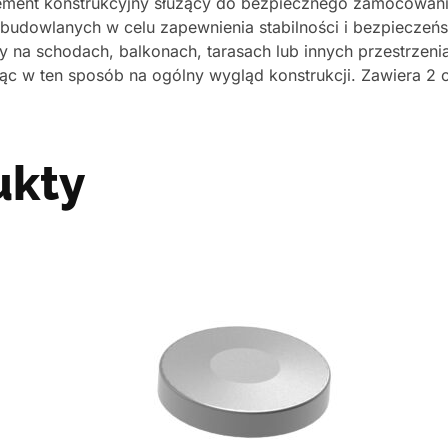
ement konstrukcyjny służący do bezpiecznego zamocowania 
 budowlanych w celu zapewnienia stabilności i bezpieczeńs
dy na schodach, balkonach, tarasach lub innych przestrzen
jąc w ten sposób na ogólny wygląd konstrukcji. Zawiera 2 
ukty