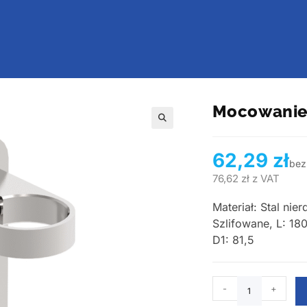
Mocowanie
🔍
62,29
zł
bez
76,62
zł
z VAT
Materiał: Stal ni
Szlifowane, L: 180
D1: 81,5
-
+