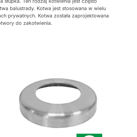
słupka. Ten rodzaj kotwienia jest często
twa balustrady. Kotwa jest stosowana w wielu
iach prywatnych. Kotwa została zaprojektowana
otwory do zakotwienia.