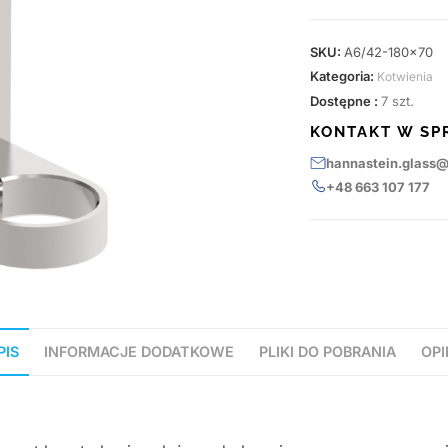
SKU:
A6/42-180x70
Kategoria:
Kotwienia
Dostępne :
7 szt.
KONTAKT W SP
hannastein.glass
+48 663 107 177
PIS
INFORMACJE DODATKOWE
PLIKI DO POBRANIA
OPI