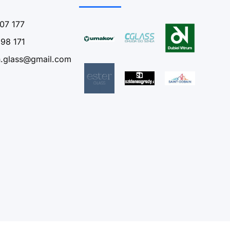
07 177
98 171
n.glass@gmail.com