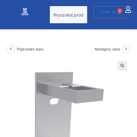
0
0,00
ZŁ
Poprzedni wpis
Następny wpis