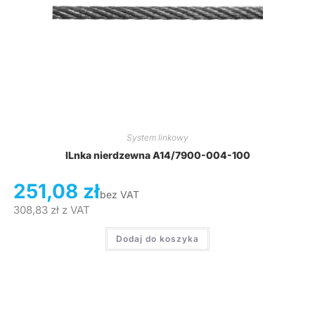
System linkowy
lLnka nierdzewna A14/7900-004-100
251,08
zł
bez VAT
308,83
zł
z VAT
Dodaj do koszyka