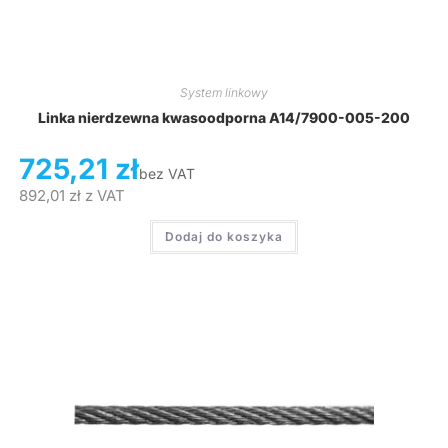
System linkowy
Linka nierdzewna kwasoodporna A14/7900-005-200
725,21
zł
bez VAT
892,01
zł
z VAT
Dodaj do koszyka