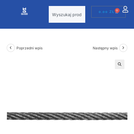
0
0,00
ZŁ
Poprzedni wpis
Następny wpis
🔍