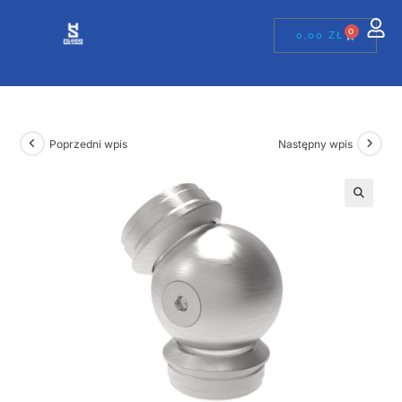
0
0,00
ZŁ
Poprzedni wpis
Następny wpis
🔍