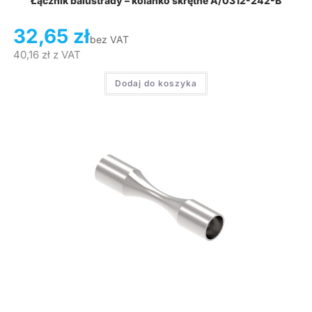
Łącznik balustrady – kolanko skrętne A/0312-242-B
32,65
zł
bez VAT
40,16
zł
z VAT
Dodaj do koszyka