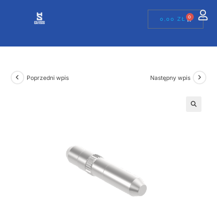
0
0,00
ZŁ
Poprzedni wpis
Następny wpis
🔍