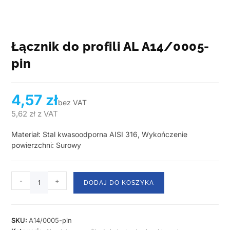
Łącznik do profili AL A14/0005-
pin
4,57
zł
bez VAT
5,62
zł
z VAT
Materiał: Stal kwasoodporna AISI 316, Wykończenie
powierzchni: Surowy
-
+
DODAJ DO KOSZYKA
SKU:
A14/0005-pin