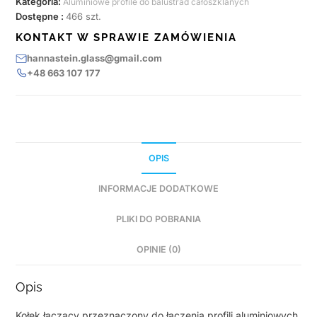
Kategoria:
Aluminiowe profile do balustrad całoszklanych
Dostępne :
466 szt.
KONTAKT W SPRAWIE ZAMÓWIENIA
hannastein.glass@gmail.com
+48 663 107 177
OPIS
INFORMACJE DODATKOWE
PLIKI DO POBRANIA
OPINIE (0)
Opis
Kołek łączący przeznaczony do łączenia profili aluminiowych