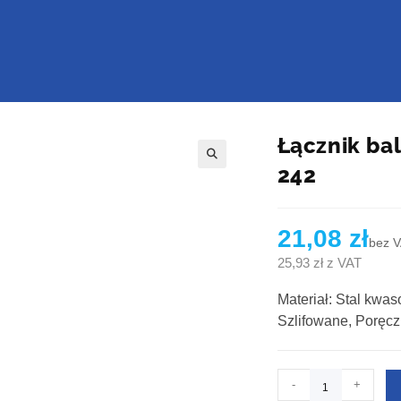
Łącznik ba
242
🔍
21,08
zł
bez 
25,93
zł
z VAT
Materiał: Stal kwa
Szlifowane, Poręcz:
-
+