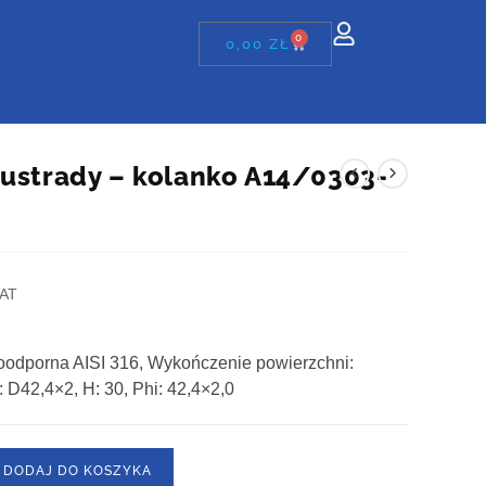
0
0,00
ZŁ
lustrady – kolanko A14/0303-
VAT
soodporna AISI 316, Wykończenie powierzchni:
 D42,4×2, H: 30, Phi: 42,4×2,0
DODAJ DO KOSZYKA