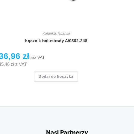
Kolanka, łączniki
Łącznik balustrady A/0302-248
36,96
zł
bez VAT
45,46
zł
z VAT
Dodaj do koszyka
Nasi Partnerzy