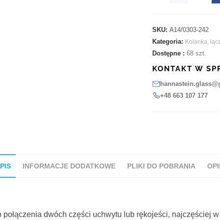
SKU:
A14/0303-242
Kategoria:
Kolanka, łącz
Dostępne :
68 szt.
KONTAKT W SP
hannastein.glass@
+48 663 107 177
PIS
INFORMACJE DODATKOWE
PLIKI DO POBRANIA
OPI
b połączenia dwóch części uchwytu lub rękojeści, najczęściej w