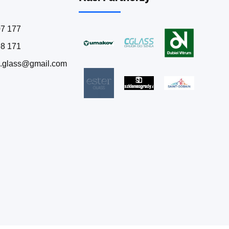
07 177
98 171
n.glass@gmail.com