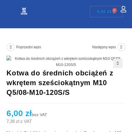
0
0,00
ZŁ
Poprzedni wpis
Następny wpis
Kotwa do średnich obciążeń z
🔍
wkrętem sześciokątnym M10
Q5/08-M10-120S/S
6,00
zł
bez VAT
7,38
zł
z VAT