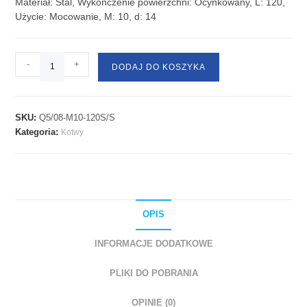
Materiał: Stal, Wykończenie powierzchni: Ocynkowany, L: 120,
Użycie: Mocowanie, M: 10, d: 14
-
+
DODAJ DO KOSZYKA
SKU:
Q5/08-M10-120S/S
Kategoria:
Kotwy
OPIS
INFORMACJE DODATKOWE
PLIKI DO POBRANIA
OPINIE (0)