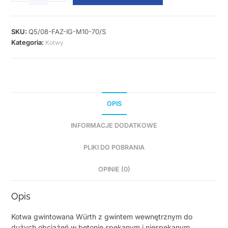
SKU:
Q5/08-FAZ-IG-M10-70/S
Kategoria:
Kotwy
OPIS
INFORMACJE DODATKOWE
PLIKI DO POBRANIA
OPINIE (0)
Opis
Kotwa gwintowana Würth z gwintem wewnętrznym do
dużych obciążeń w betonie spękanym i niespękanym,