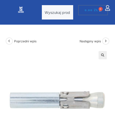
0
0,00
ZŁ
Poprzedni wpis
Następny wpis
🔍