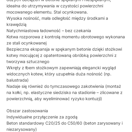
idealna do utrzymywania w czystości powierzchni
mocowanego elementu. Stal ocynkowana.
Wysoka nośność, mała odległość między środkami a
krawędzią
Natychmiastowa ładowność – bez czekania
Kotwa rozporowa z kontrolą momentu obrotowego wykonana
ze stali ocynkowanej
Bezpieczna ekspansja w spękanym betonie dzięki stożkowi
kotwy mocującej z opatentowaną obróbką powierzchni z
tworzywa sztucznego
Wkręty z łbem stożkowym zapewniają elegancki wygląd
widocznych kotew, który uzupełnia duża nośność (np.
balustrada)
Nadaje się również do tymczasowego zakotwienia (montaż
na kołki, np. elastyczne siedzisko na stadionie – zlicowane z
powierzchnią, aby wyeliminować ryzyko kontuzji)
Obszar zastosowania
Indywidualne przyłączenie za zgodą
Beton standardowy C20/25 do C50/60 (beton zarysowany i
niezarysowany)