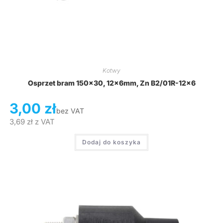
Kotwy
Osprzet bram 150×30, 12x6mm, Zn B2/01R-12×6
3,00
zł
bez VAT
3,69
zł
z VAT
Dodaj do koszyka